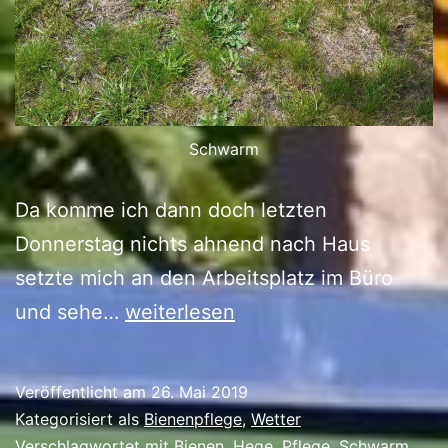
Schwarm
Da komme ich dann doch letzten
Donnerstag nichts ahnend nach Haus
setzte mich an den Arbeitsplatz im Büro
Schwarm…
und sehe…
weiterlesen
erste
Erfahrung
Veröffentlicht am
26. Mai 2019
Kategorisiert als
Bienenpflege
,
Wetter
Verschlagwortet mit
Bienen
,
Hege
,
Pflege
,
Schwarm
,