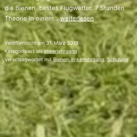
die Bienen bestes Flugwetter. 7 Stunden
Bienen
Theorie in einem…
weiterlesen
hatten
bestes
Veröffentlicht am
31. März 2019
Flugwetter
Kategorisiert als
Imkerlehrgang
–
Verschlagwortet mit
Bienen
,
Imkerlehrgang
,
Schulung
ich
auf
dem
Imker-
Lehrgang