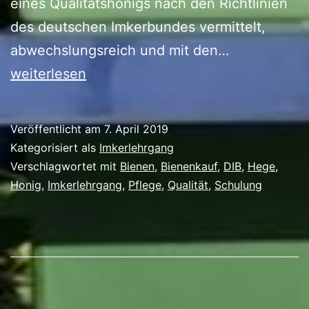
eines Qualitätshonigs nach den Richtlinien
des deutschen Imkerbundes vermittelt,
Der
abwechslungsreich und mit den…
Honiglehrg
weiterlesen
Veröffentlicht am
7. April 2019
Kategorisiert als
Imkerlehrgang
Verschlagwortet mit
Bienen
,
Bienenkauf
,
DIB
,
Hege
,
Honig
,
Imkerlehrgang
,
Pflege
,
Qualität
,
Schulung