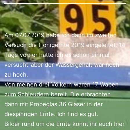
Am 07.07.2019 habe ich dann im zweiten
Versuch die Honigernte 2019 eingeleitet. 14
Tage vorher hatte ich es schon einmal
versucht-aber der Wassergehalt war noch
zu hoch.
Von meinen drei Völkern waren 17 Waben
zum Schleudern bereit. Die erbrachten
dann mit Probeglas 36 Gläser in der
diesjährigen Ernte. Ich find es gut.
Bilder rund um die Ernte könnt ihr euch hier