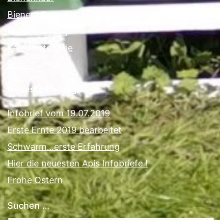
Bienenpflege
Imkerlehrgang
Keine Kategorie
Wetter
Neueste Beiträge
Infobrief vom 19.07.2019
Erste Ernte 2019 bearbeitet
Schwarm…erste Erfahrung
Hier die neuesten Apis Infobriefe !
Frohe Ostern
Suchen …