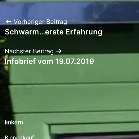
Beitragsnavigation
Vorheriger Beitrag
Schwarm…erste Erfahrung
Nächster Beitrag
Infobrief vom 19.07.2019
Imkern
Bienenkauf