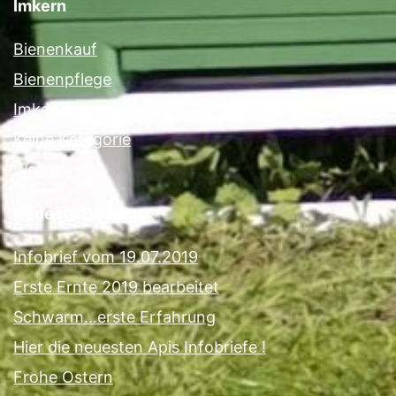
Imkern
Bienenkauf
Bienenpflege
Imkerlehrgang
Keine Kategorie
Wetter
Neueste Beiträge
Infobrief vom 19.07.2019
Erste Ernte 2019 bearbeitet
Schwarm…erste Erfahrung
Hier die neuesten Apis Infobriefe !
Frohe Ostern