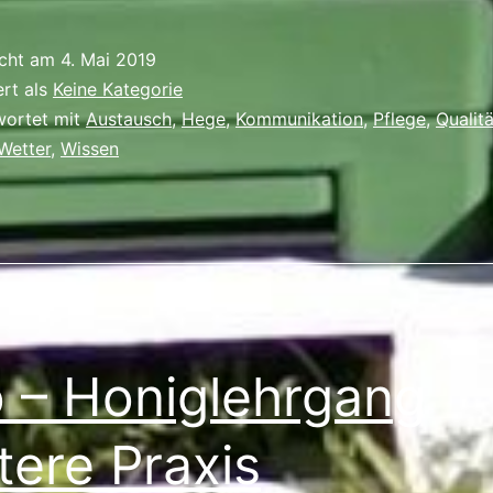
die
neues
icht am
4. Mai 2019
Apis
ert als
Keine Kategorie
Infobri
wortet mit
Austausch
,
Hege
,
Kommunikation
,
Pflege
,
Qualitä
Wetter
,
Wissen
!
o – Honiglehrgang
tere Praxis