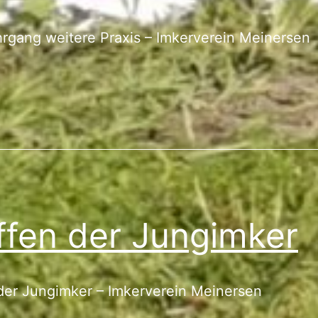
hrgang weitere Praxis – Imkerverein Meiners
ffen der Jungimker
der Jungimker – Imkerverein Meinersen