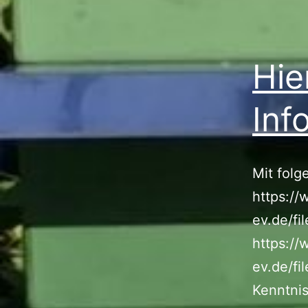
Hie
Inf
Mit folg
https://
ev.de/fi
https://
ev.de/fi
Kenntni