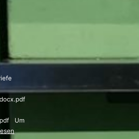
riefe
.docx.pdf
06.pdf Um
lesen