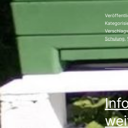
Veröffentl
Kategorisi
Verschlag
Schulung
,
Inf
wei