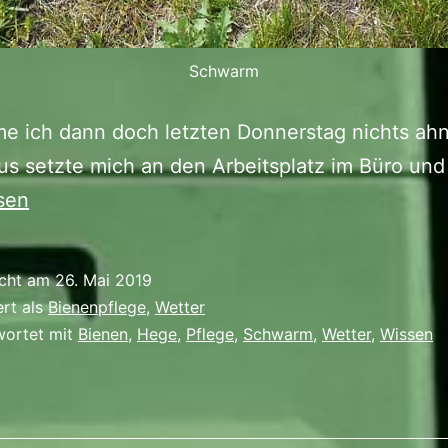
Schwarm
e ich dann doch letzten Donnerstag nichts ah
s setzte mich an den Arbeitsplatz im Büro un
sen
icht am
26. Mai 2019
ert als
Bienenpflege
,
Wetter
wortet mit
Bienen
,
Hege
,
Pflege
,
Schwarm
,
Wetter
,
Wissen