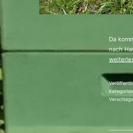
Da komm
nach Hau
weiterle
Veröffentl
Kategorisi
Verschlag