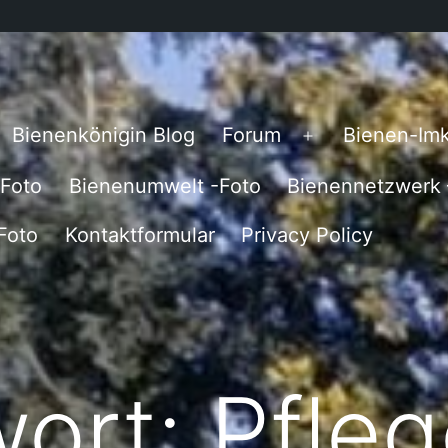
Bienenkönigin Blog
Forum
Bienen-Imk
Menü
öffnen
-Foto
Bienenumwelt -Foto
Bienennetzwerk 
Foto
Kontaktformular
Privacy Policy
wort:
Pfle