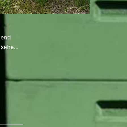
nend
Schwarm…
d sehe…
erste
Erfahrung