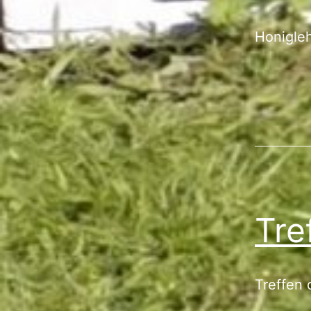
Honigle
Tre
Treffen 