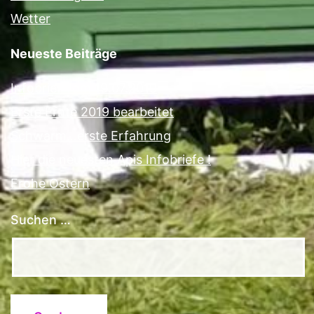
Wetter
Neueste Beiträge
Infobrief vom 19.07.2019
Erste Ernte 2019 bearbeitet
Schwarm…erste Erfahrung
Hier die neuesten Apis Infobriefe !
Frohe Ostern
Suchen …