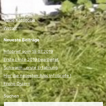
Bienenpflege
Imkerlehrgang
Keine Kategorie
Wetter
Neueste Beiträge
Infobrief vom 19.07.2019
Erste Ernte 2019 bearbeitet
Schwarm…erste Erfahrung
Hier die neuesten Apis Infobriefe !
Frohe Ostern
Suchen …