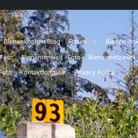
Bienenkönigin Blog
Forum
Bienen-Imk
Menü
öffnen
-Foto
Bienenumwelt -Foto
Bienennetzwerk 
Foto
Kontaktformular
Privacy Policy