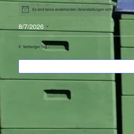
Veranst
Es sind keine anstehenden Veranstaltungen vorhanden.
Hinweis
8/7/2026
für
Datum
wählen.
Vorheriger Tag
7.
August